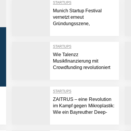
STARTUPS
Munich Startup Festival
vernetzt erneut
Gründungsszene,
EntscheiderInnen und Politik
STARTUPS
Wie Talenzz
Musikfinanzierung mit
Crowdfunding revolutioniert
STARTUPS
ZAITRUS – eine Revolution
im Kampf gegen Mikroplastik:
Wie ein Bayreuther Deep-
Tech Startup neue Maßstäbe
in der Überwachung von