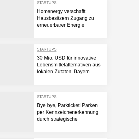
STARTUPS
Homenergy verschafft
Hausbesitzern Zugang zu
erneuerbarer Energie
STARTUPS
30 Mio. USD für innovative
Lebensmittelalternativen aus
lokalen Zutaten: Bayern
Kapital investiert in Planet A
Foods
STARTUPS
Bye bye, Parkticket! Parken
per Kennzeichenerkennung
durch strategische
Partnerschaft von maut1.de
und APCOA