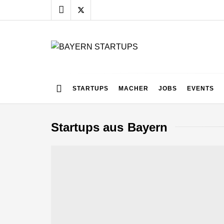
Skip
to
content
BAYERN STARTUPS
Alles rund um die Startupszene bei uns in Bayern
STARTUPS
MACHER
JOBS
EVENTS
Startups aus Bayern