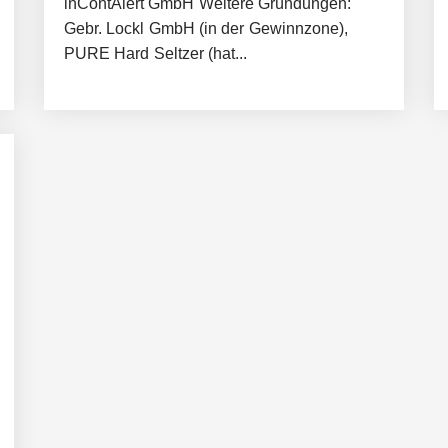
inContAlert GmbH Weitere Gründungen:
Gebr. Lockl GmbH (in der Gewinnzone),
PURE Hard Seltzer (hat...
häft der Wirtschaftsprüfung
Robotik-Plattform für die Intralogistik: Bayern Kapital beteiligt sich er
sönlich