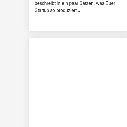
beschreibt in ein paar Sätzen, was Euer
Startup so produziert...
AUDAVIS im Employer Portrait
Benjamin Aunkofer von AUDAVIS
AUDAVIS revolutioniert das Kerngesc
13,5 Millionen Euro für eine autonome 
Tobias Klug von nuuEnergy ganz per