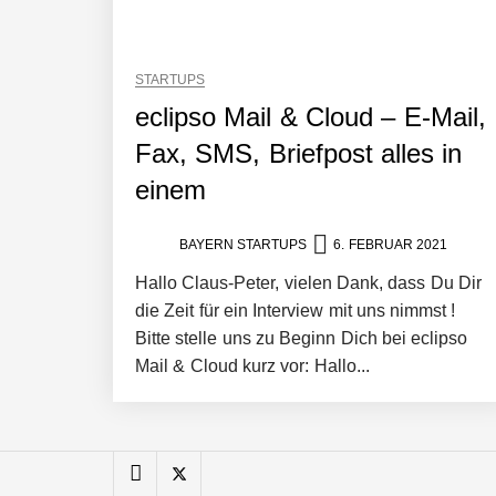
nuuEnergy im Employer Portrait
STARTUPS
eclipso Mail & Cloud – E-Mail,
Tobias Klug von nuuEnergy im Interv
Fax, SMS, Briefpost alles in
einem
Munich Startup Festival vernetzt er
BAYERN STARTUPS
6. FEBRUAR 2021
Hallo Claus-Peter, vielen Dank, dass Du Dir
Hannes Münzinger von Homenergy
die Zeit für ein Interview mit uns nimmst !
Bitte stelle uns zu Beginn Dich bei eclipso
Mail & Cloud kurz vor: Hallo...
Homenergy verschafft Hausbesitzern
Wie Talenzz Musikfinanzierung mit Cr