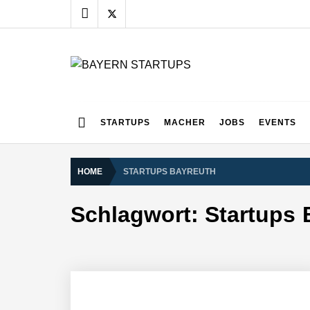
Skip
to
content
BAYERN STARTUPS
Alles rund um die Startupszene bei uns in Bayern
STARTUPS
MACHER
JOBS
EVENTS
HOME
STARTUPS BAYREUTH
Schlagwort:
Startups 