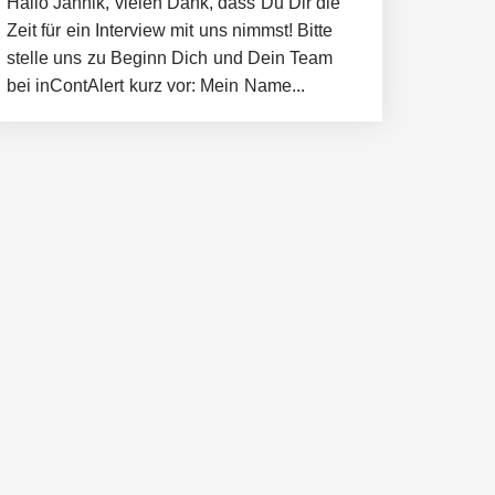
Hallo Jannik, vielen Dank, dass Du Dir die
Zeit für ein Interview mit uns nimmst! Bitte
stelle uns zu Beginn Dich und Dein Team
bei inContAlert kurz vor: Mein Name...
neut an Filics