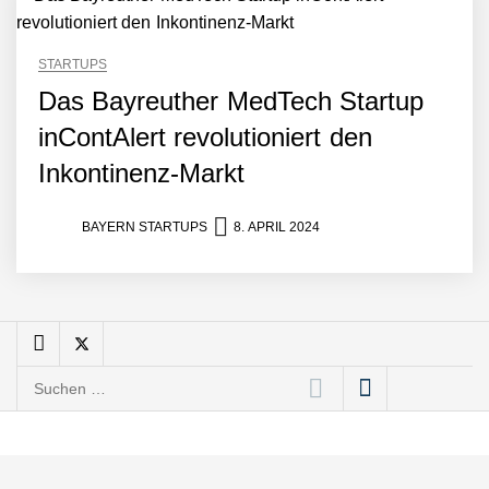
Tobias Klug von nuuEnergy
STARTUPS
im Interview
Das Bayreuther MedTech Startup
inContAlert revolutioniert den
Munich Startup Festival
vernetzt erneut
Inkontinenz-Markt
Gründungsszene,
EntscheiderInnen und
Politik
BAYERN STARTUPS
8. APRIL 2024
Hannes Münzinger von
Homenergy
Homenergy verschafft
Hausbesitzern Zugang zu
erneuerbarer Energie
Suchen
nach:
Wie Talenzz
Musikfinanzierung mit
Crowdfunding revolutioniert