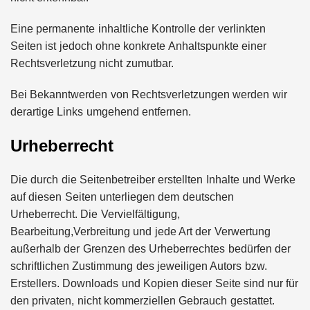
Eine permanente inhaltliche Kontrolle der verlinkten
AUDAVIS im Employer
Seiten ist jedoch ohne konkrete Anhaltspunkte einer
Portrait
Rechtsverletzung nicht zumutbar.
Benjamin Aunkofer von
Bei Bekanntwerden von Rechtsverletzungen werden wir
AUDAVIS
derartige Links umgehend entfernen.
Urheberrecht
AUDAVIS revolutioniert das
Kerngeschäft der
Wirtschaftsprüfung
Die durch die Seitenbetreiber erstellten Inhalte und Werke
auf diesen Seiten unterliegen dem deutschen
13,5 Millionen Euro für eine
autonome Robotik-
Urheberrecht. Die Vervielfältigung,
Plattform für die
Bearbeitung,Verbreitung und jede Art der Verwertung
Intralogistik: Bayern Kapital
außerhalb der Grenzen des Urheberrechtes bedürfen der
beteiligt sich erneut an
Filics
schriftlichen Zustimmung des jeweiligen Autors bzw.
Tobias Klug von nuuEnergy
Erstellers. Downloads und Kopien dieser Seite sind nur für
ganz persönlich
den privaten, nicht kommerziellen Gebrauch gestattet.