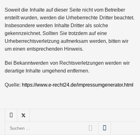
Soweit die Inhalte auf dieser Seite nicht vom Betreiber
nuuEnergy im Employer
Portrait
erstellt wurden, werden die Urheberrechte Dritter beachtet.
Insbesondere werden Inhalte Dritter als solche
gekennzeichnet. Sollten Sie trotzdem auf eine
Tobias Klug von nuuEnergy
Urheberrechtsverletzung aufmerksam werden, bitten wir
im Interview
um einen entsprechenden Hinweis.
Munich Startup Festival
Bei Bekanntwerden von Rechtsverletzungen werden wir
vernetzt erneut
derartige Inhalte umgehend entfernen.
Gründungsszene,
EntscheiderInnen und
Politik
Quelle:
https://www.e-recht24.de/impressumgenerator.html
Hannes Münzinger von
Homenergy
Homenergy verschafft
Hausbesitzern Zugang zu
Suchen
erneuerbarer Energie
nach: