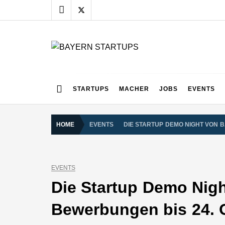
Skip
to
content
BAYERN STARTUPS
Alles rund um die Startupszene bei uns in Bayern
STARTUPS
MACHER
JOBS
EVENTS
HOME
EVENTS
DIE STARTUP DEMO NIGHT VON 
EVENTS
Die Startup Demo Nigh
Bewerbungen bis 24. 