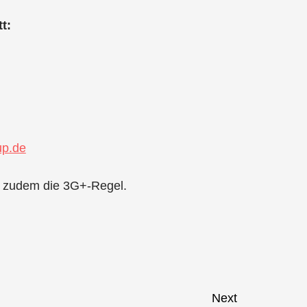
t:
up.de
lt zudem die 3G+-Regel.
Next