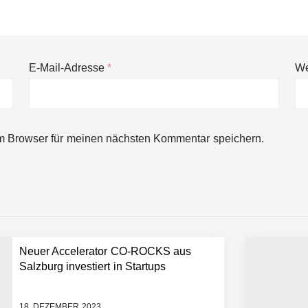
E-Mail-Adresse
*
We
m Browser für meinen nächsten Kommentar speichern.
häft der Wirtschaftsprüfung
Robotik-Plattform für die Intralogistik: Bayern Kapital beteiligt sich er
Neuer Accelerator CO-ROCKS aus
Salzburg investiert in Startups
sönlich
18. DEZEMBER 2023