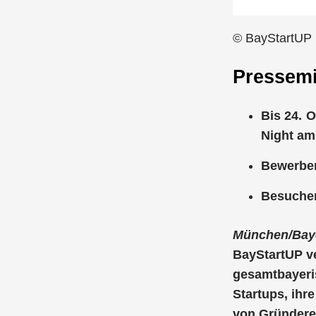
© BayStartUP 
Pressemi
Bis 24. 
Night am
Bewerben
Besucher
München/Baye
BayStartUP ve
gesamtbayeris
Startups, ihr
von Gründere