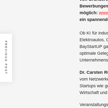
Bewerbungen 
möglich:
www
ein spannend
Ob KI für indu
Elektroautos, 
PREVIOUS POST
BayStartUP gan
optimale Geleg
Unternehmens­
Dr. Carsten R
vom Netzwerke
Startups wie g
Wirtschaft un
Veranstaltungs