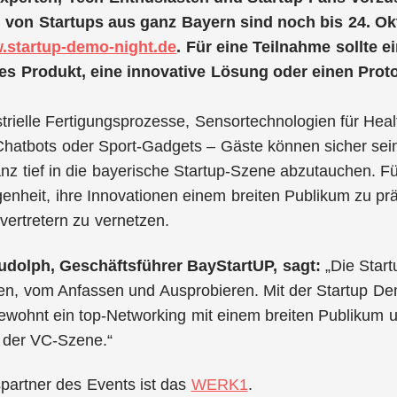
von Startups aus ganz Bayern sind noch bis 24. Ok
.startup-demo-night.de
. Für eine Teilnahme sollte 
es Produkt, eine innovative Lösung oder einen Prot
strielle Fertigungsprozesse, Sensortechnologien für He
Chatbots oder Sport-Gadgets – Gäste können sicher sei
z tief in die bayerische Startup-Szene abzutauchen. Für
enheit, ihre Innovationen einem breiten Publikum zu prä
vertretern zu vernetzen.
udolph, Geschäftsführer BayStartUP, sagt:
„Die Star
n, vom Anfassen und Ausprobieren. Mit der Startup De
ewohnt ein top-Networking mit einem breiten Publikum u
d der VC-Szene.“
partner des Events ist das
WERK1
.