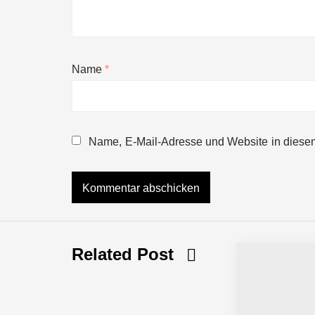
AUDAVIS im Employer Portrait
Name
*
Benjamin Aunkofer von AUDAVIS
Name, E-Mail-Adresse und Website in diese
AUDAVIS revolutioniert das Kerngesc
13,5 Millionen Euro für eine autonome 
Related Post
Tobias Klug von nuuEnergy ganz per