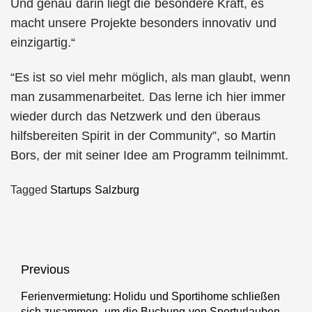
Und genau darin liegt die besondere Kraft, es
macht unsere Projekte besonders innovativ und
einzigartig.“
“Es ist so viel mehr möglich, als man glaubt, wenn
man zusammenarbeitet. Das lerne ich hier immer
wieder durch das Netzwerk und den überaus
hilfsbereiten Spirit in der Community”, so Martin
Bors, der mit seiner Idee am Programm teilnimmt.
Tagged
Startups Salzburg
Beitragsnavigation
Previous
Ferienvermietung: Holidu und Sportihome schließen
Previous
sich zusammen, um die Buchung von Sporturlauben