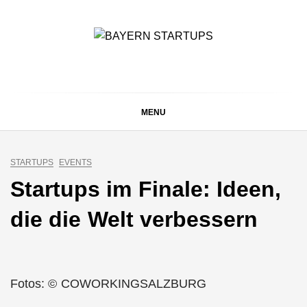
Skip
to
content
BAYERN STARTUPS
Alles rund um die Startupszene bei uns in Bayern
MENU
STARTUPS
EVENTS
Startups im Finale: Ideen,
die die Welt verbessern
Fotos: © COWORKINGSALZBURG