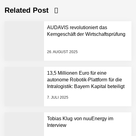
Related Post
AUDAVIS revolutioniert das
Kerngeschäft der Wirtschaftsprüfung
26. AUGUST 2025
AUDAVIS im Employer
13,5 Millionen Euro für eine
Portrait
autonome Robotik-Plattform für die
Intralogistik: Bayern Kapital beteiligt
sich erneut an Filics
Benjamin Aunkofer von
7. JULI 2025
AUDAVIS
AUDAVIS revolutioniert das
Tobias Klug von nuuEnergy im
Kerngeschäft der
Interview
Wirtschaftsprüfung