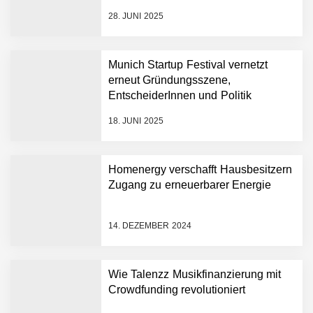
13,5 Millionen Euro für eine
28. JUNI 2025
autonome Robotik-
Plattform für die
Intralogistik: Bayern Kapital
Munich Startup Festival vernetzt
beteiligt sich erneut an
erneut Gründungsszene,
Filics
Tobias Klug von nuuEnergy
EntscheiderInnen und Politik
ganz persönlich
18. JUNI 2025
nuuEnergy im Employer
Portrait
Homenergy verschafft Hausbesitzern
Zugang zu erneuerbarer Energie
Tobias Klug von nuuEnergy
im Interview
14. DEZEMBER 2024
Munich Startup Festival
Wie Talenzz Musikfinanzierung mit
vernetzt erneut
Gründungsszene,
Crowdfunding revolutioniert
EntscheiderInnen und