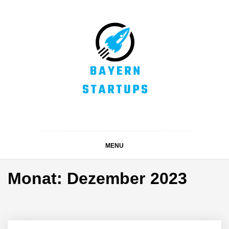
Skip
to
content
BAYERN STARTUPS
Alles rund um die Startupszene bei uns in Bayern
MENU
Monat:
Dezember 2023