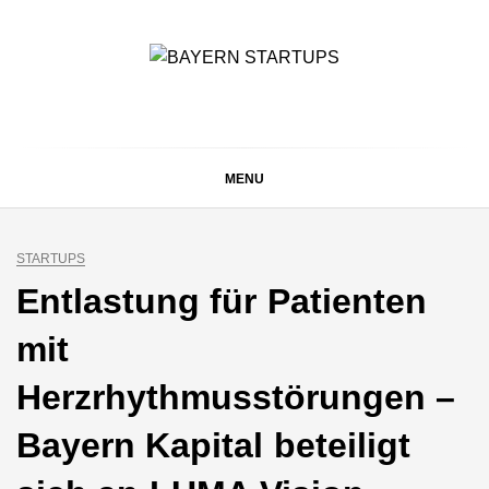
Skip
to
content
BAYERN STARTUPS
Alles rund um die Startupszene bei uns in Bayern
MENU
STARTUPS
Entlastung für Patienten
mit
Herzrhythmusstörungen –
Bayern Kapital beteiligt