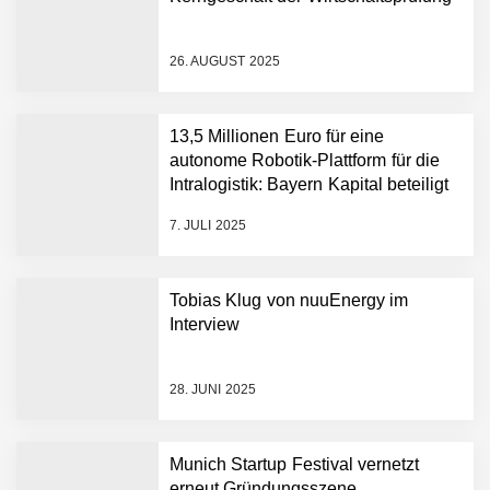
26. AUGUST 2025
AUDAVIS im Employer
13,5 Millionen Euro für eine
Portrait
autonome Robotik-Plattform für die
Intralogistik: Bayern Kapital beteiligt
sich erneut an Filics
Benjamin Aunkofer von
7. JULI 2025
AUDAVIS
AUDAVIS revolutioniert das
Tobias Klug von nuuEnergy im
Kerngeschäft der
Interview
Wirtschaftsprüfung
13,5 Millionen Euro für eine
28. JUNI 2025
autonome Robotik-
Plattform für die
Intralogistik: Bayern Kapital
Munich Startup Festival vernetzt
beteiligt sich erneut an
erneut Gründungsszene,
Filics