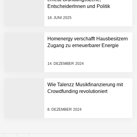
Tobias Klug von nuuEnergy
EntscheiderInnen und Politik
ganz persönlich
18. JUNI 2025
nuuEnergy im Employer
Portrait
Homenergy verschafft Hausbesitzern
Zugang zu erneuerbarer Energie
Tobias Klug von nuuEnergy
im Interview
14. DEZEMBER 2024
Munich Startup Festival
Wie Talenzz Musikfinanzierung mit
vernetzt erneut
Gründungsszene,
Crowdfunding revolutioniert
EntscheiderInnen und
Politik
Hannes Münzinger von
8. DEZEMBER 2024
Homenergy
Homenergy verschafft