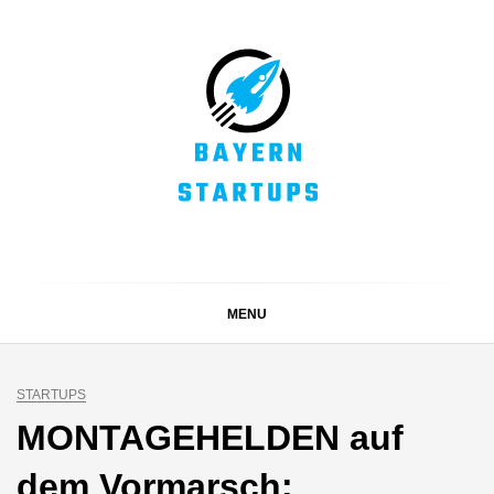
Skip
to
content
BAYERN STARTUPS
Alles rund um die Startupszene bei uns in Bayern
MENU
STARTUPS
MONTAGEHELDEN auf
dem Vormarsch: