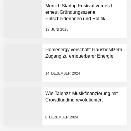
Intralogistik: Bayern Kapital
Munich Startup Festival vernetzt
beteiligt sich erneut an
erneut Gründungsszene,
Filics
Tobias Klug von nuuEnergy
EntscheiderInnen und Politik
ganz persönlich
18. JUNI 2025
nuuEnergy im Employer
Portrait
Homenergy verschafft Hausbesitzern
Zugang zu erneuerbarer Energie
Tobias Klug von nuuEnergy
im Interview
14. DEZEMBER 2024
Munich Startup Festival
Wie Talenzz Musikfinanzierung mit
vernetzt erneut
Gründungsszene,
Crowdfunding revolutioniert
EntscheiderInnen und
Politik
Hannes Münzinger von
8. DEZEMBER 2024
Homenergy