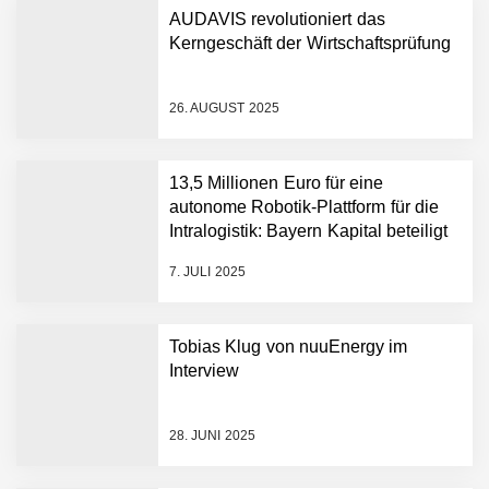
AUDAVIS revolutioniert das
Kerngeschäft der Wirtschaftsprüfung
26. AUGUST 2025
AUDAVIS im Employer
13,5 Millionen Euro für eine
Portrait
autonome Robotik-Plattform für die
Intralogistik: Bayern Kapital beteiligt
sich erneut an Filics
Benjamin Aunkofer von
7. JULI 2025
AUDAVIS
AUDAVIS revolutioniert das
Tobias Klug von nuuEnergy im
Kerngeschäft der
Interview
Wirtschaftsprüfung
13,5 Millionen Euro für eine
28. JUNI 2025
autonome Robotik-
Plattform für die