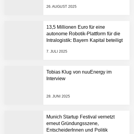
26. AUGUST 2025
AUDAVIS im Employer
13,5 Millionen Euro für eine
Portrait
autonome Robotik-Plattform für die
Intralogistik: Bayern Kapital beteiligt
sich erneut an Filics
Benjamin Aunkofer von
7. JULI 2025
AUDAVIS
AUDAVIS revolutioniert das
Tobias Klug von nuuEnergy im
Kerngeschäft der
Interview
Wirtschaftsprüfung
13,5 Millionen Euro für eine
28. JUNI 2025
autonome Robotik-
Plattform für die
Intralogistik: Bayern Kapital
Munich Startup Festival vernetzt
beteiligt sich erneut an
erneut Gründungsszene,
Filics
Tobias Klug von nuuEnergy
EntscheiderInnen und Politik