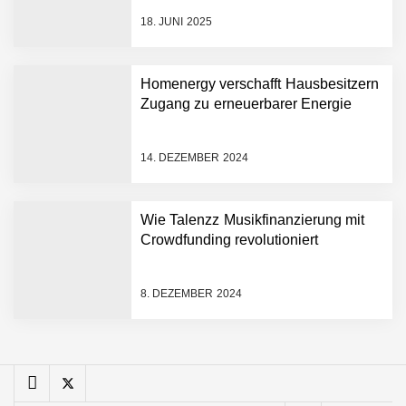
ganz persönlich
18. JUNI 2025
nuuEnergy im Employer
Portrait
Homenergy verschafft Hausbesitzern
Zugang zu erneuerbarer Energie
Tobias Klug von nuuEnergy
im Interview
14. DEZEMBER 2024
Munich Startup Festival
Wie Talenzz Musikfinanzierung mit
vernetzt erneut
Gründungsszene,
Crowdfunding revolutioniert
EntscheiderInnen und
Politik
Hannes Münzinger von
8. DEZEMBER 2024
Homenergy
Homenergy verschafft
Hausbesitzern Zugang zu
erneuerbarer Energie