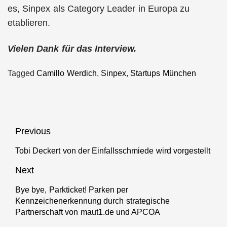
es, Sinpex als Category Leader in Europa zu
etablieren.
Vielen Dank für das Interview.
Tagged
Camillo Werdich
,
Sinpex
,
Startups München
Beitragsnavigation
Previous
Tobi Deckert von der Einfallsschmiede wird vorgestellt
Previous
post:
Next
Bye bye, Parkticket! Parken per
Next
Kennzeichenerkennung durch strategische
post:
Partnerschaft von maut1.de und APCOA