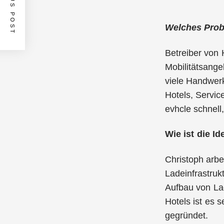
PREVIOUS POST
Welches Probl
Betreiber von 
Mobilitätsange
viele Handwerk
Hotels, Servic
evhcle schnell,
Wie ist die I
Christoph arbe
Ladeinfrastruk
Aufbau von Lad
Hotels ist es 
gegründet.