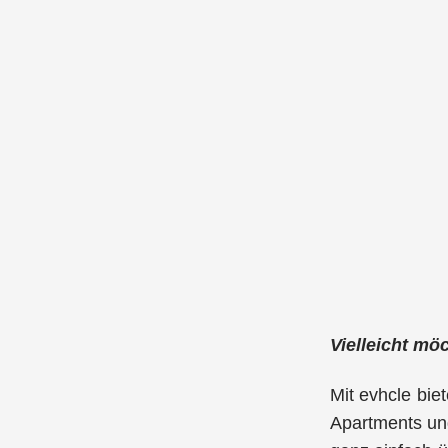
Vielleicht mö
Mit evhcle bie
Apartments und