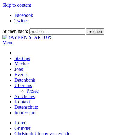
Skip to content
Facebook
Twitter
Suchen nach:
Menu
BAYERN STARTUPS
Alles rund um die Startupszene bei uns in Bayern
Startups
Macher
Jobs
Events
Datenbank
Über uns
Presse
Nützliches
Kontakt
Datenschutz
Impressum
Home
Gründer
Christoph Ulusoy von evhcle