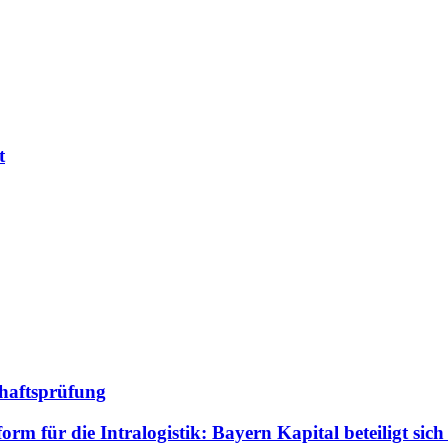
t
chaftsprüfung
m für die Intralogistik: Bayern Kapital beteiligt sich 