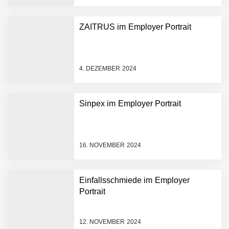
AUDAVIS revolutioniert das
ZAITRUS im Employer Portrait
Kerngeschäft der
Wirtschaftsprüfung
13,5 Millionen Euro für eine
4. DEZEMBER 2024
autonome Robotik-
Plattform für die
Intralogistik: Bayern Kapital
Sinpex im Employer Portrait
beteiligt sich erneut an
Filics
Tobias Klug von nuuEnergy
ganz persönlich
16. NOVEMBER 2024
nuuEnergy im Employer
Portrait
Einfallsschmiede im Employer
Portrait
Tobias Klug von nuuEnergy
im Interview
12. NOVEMBER 2024