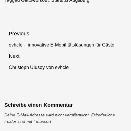
Tagged
Gettoworkout
,
Startups Augsburg
Beitragsnavigation
Previous
evhcle – innovative E-Mobilitätslösungen für Gäste
Previous
post:
Next
Christoph Ulusoy von evhcle
Next
post:
Schreibe einen Kommentar
Deine E-Mail-Adresse wird nicht veröffentlicht.
Erforderliche
Felder sind mit
*
markiert