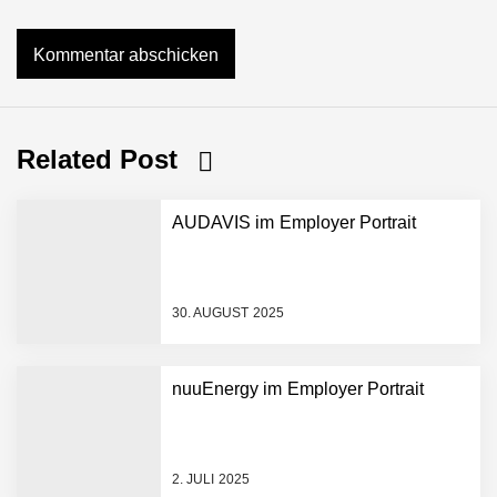
Related Post
AUDAVIS im Employer Portrait
30. AUGUST 2025
AUDAVIS im Employer
nuuEnergy im Employer Portrait
Portrait
Benjamin Aunkofer von
2. JULI 2025
AUDAVIS