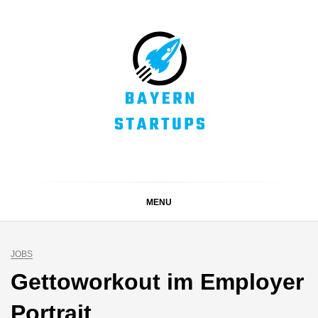
Skip
to
content
BAYERN STARTUPS
Alles rund um die Startupszene bei uns in Bayern
MENU
JOBS
Gettoworkout im Employer
Portrait