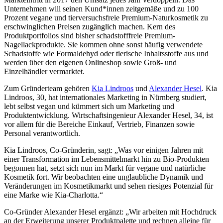
Unternehmen will seinen Kund*innen zeitgemäße und zu 100
Prozent vegane und tierversuchsfreie Premium-Naturkosmetik zu
erschwinglichen Preisen zugänglich machen. Kern des
Produktportfolios sind bisher schadstofffreie Premium-
Nagellackprodukte. Sie kommen ohne sonst häufig verwendete
Schadstoffe wie Formaldehyd oder tierische Inhaltsstoffe aus und
werden über den eigenen Onlineshop sowie Groß- und
Einzelhändler vermarktet.
Zum Gründerteam gehören
Kia Lindroos
und
Alexander Hesel
. Kia
Lindroos, 30, hat internationales Marketing in Nürnberg studiert,
lebt selbst vegan und kümmert sich um Marketing und
Produktentwicklung. Wirtschaftsingenieur Alexander Hesel, 34, ist
vor allem für die Bereiche Einkauf, Vertrieb, Finanzen sowie
Personal verantwortlich.
Kia Lindroos, Co-Gründerin, sagt: „Was vor einigen Jahren mit
einer Transformation im Lebensmittelmarkt hin zu Bio-Produkten
begonnen hat, setzt sich nun im Markt für vegane und natürliche
Kosmetik fort. Wir beobachten eine unglaubliche Dynamik und
Veränderungen im Kosmetikmarkt und sehen riesiges Potenzial für
eine Marke wie Kia-Charlotta.“
Co-Gründer Alexander Hesel ergänzt: „Wir arbeiten mit Hochdruck
an der Erweiterung unserer Produktpalette und rechnen alleine für