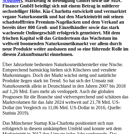
Scoutbee
), Marketing & Beteiligung GmbH sowie die MDC
Finance GmbH beteiligt sich mit einem Betrag in mittlerer
sechsstelliger Höhe. Kia-Charlotta entwickelt und vermarktet
vegane Naturkosmetik und hat den Markteintritt mit seinen
schadstofffreien Premium-Nagellacken und dem Verkauf an
bereits über 800 Groß- und Einzelhändler sowie das stark
wachsende Onlinegeschäft erfolgreich gemeistert. Mit dem
frischen Kapital will das Gründerteam das Wachstum im
weltweit boomenden Naturkosmetikmarkt vor allem durch
neue Produkte weiter ausbauen und so eine führende Rolle im
diesem Zukunftsmarkt einnehmen.
Über Jahrzehnte bedienten Naturkosmetikhersteller eine Nische.
Entsprechend hartnäckig hielten sich Klischees und veraltete
Markenimages. Doch der Markt wächst stetig und natürliche
Produkte liegen stark im Trend. So hat sich der Umsatz mit
Naturkosmetik allein in Deutschland in den Jahren 2007 bis 2018
auf 1,26 Mrd. Euro mehr als verdoppelt. Auch die globalen
Prognosen für die Branche sind vielversprechend und schätzen das
Marktvolumen für das Jahr 2024 weltweit auf 21,78 Mrd. US-
Dollar (im Vergleich zu 11,06 Mrd. US-Dollar in 2016, Quelle:
Statista 2019).
Das Münchener Startup Kia-Charlotta positioniert sich nun
erfolgreich in diesem umkämpften Umfeld und konnte seit dem
Markteintritt in 2017 den Umsatz jedes Jahr verdoppeln. Das