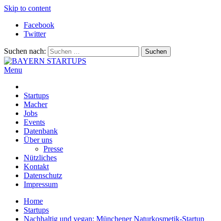
Skip to content
Facebook
Twitter
Suchen nach:
Menu
BAYERN STARTUPS
Alles rund um die Startupszene bei uns in Bayern
Startups
Macher
Jobs
Events
Datenbank
Über uns
Presse
Nützliches
Kontakt
Datenschutz
Impressum
Home
Startups
Nachhaltig und vegan: Münchener Naturkosmetik-Startup