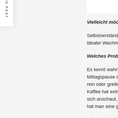
PREVIOUS POST
Vielleicht mö
Selbstverständ
idealer Wachm
Welches Probl
Es kennt wahrs
Mittagspause 
rein oder grei
Kaffee hat ex
sich anschaut,
hat man eine g