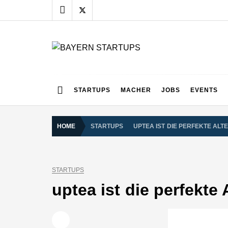
Skip
to
content
BAYERN STARTUPS
Alles rund um die Startupszene bei uns in Bayern
STARTUPS
MACHER
JOBS
EVENTS
HOME
STARTUPS
UPTEA IST DIE PERFEKTE AL
STARTUPS
uptea ist die perfekte