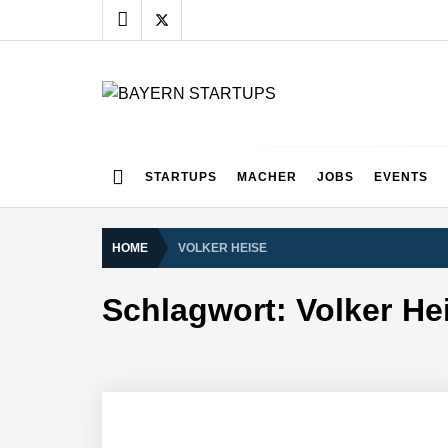
Skip
to
content
BAYERN STARTUPS
Alles rund um die Startupszene bei uns in Bayern
STARTUPS
MACHER
JOBS
EVENTS
HOME
VOLKER HEISE
Schlagwort:
Volker He
AUDAVIS im Employer Portrait