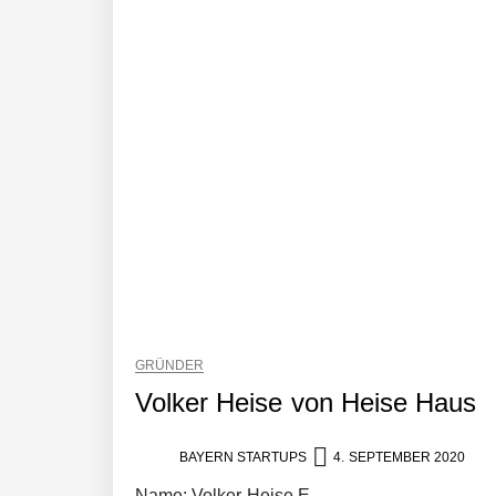
Benjamin Aunkofer von AUDAVIS
AUDAVIS revolutioniert das Kerngesc
13,5 Millionen Euro für eine autonome 
Tobias Klug von nuuEnergy ganz per
nuuEnergy im Employer Portrait
GRÜNDER
Volker Heise von Heise Haus
Tobias Klug von nuuEnergy im Interv
BAYERN STARTUPS
4. SEPTEMBER 2020
Name: Volker Heise E-