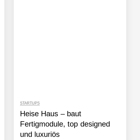
häft der Wirtschaftsprüfung
Robotik-Plattform für die Intralogistik: Bayern Kapital beteiligt sich er
sönlich
STARTUPS
Heise Haus – baut
Fertigmodule, top designed
iew
und luxuriös