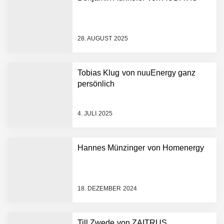
28. AUGUST 2025
AUDAVIS im Employer
Tobias Klug von nuuEnergy ganz
Portrait
persönlich
Benjamin Aunkofer von
4. JULI 2025
AUDAVIS
AUDAVIS revolutioniert das
Hannes Münzinger von Homenergy
Kerngeschäft der
Wirtschaftsprüfung
13,5 Millionen Euro für eine
18. DEZEMBER 2024
autonome Robotik-
Plattform für die
Intralogistik: Bayern Kapital
Till Zwede von ZAITRUS