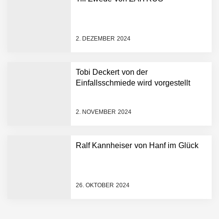
beteiligt sich erneut an
Filics
Tobias Klug von nuuEnergy
ganz persönlich
2. DEZEMBER 2024
nuuEnergy im Employer
Portrait
Tobi Deckert von der
Einfallsschmiede wird vorgestellt
Tobias Klug von nuuEnergy
im Interview
2. NOVEMBER 2024
Munich Startup Festival
Ralf Kannheiser von Hanf im Glück
vernetzt erneut
Gründungsszene,
EntscheiderInnen und
Politik
Hannes Münzinger von
26. OKTOBER 2024
Homenergy