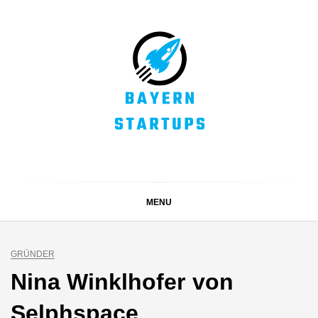
Skip
to
content
BAYERN STARTUPS
Alles rund um die Startupszene bei uns in Bayern
MENU
GRÜNDER
Nina Winklhofer von
Selphspace