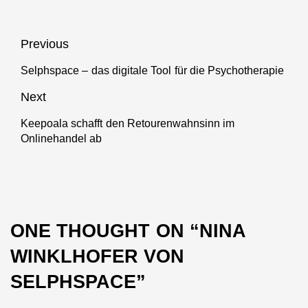
Beitragsnavigation
Previous
Selphspace – das digitale Tool für die Psychotherapie
Previous
post:
Next
Keepoala schafft den Retourenwahnsinn im
Next
Onlinehandel ab
post:
ONE THOUGHT ON “
NINA
WINKLHOFER VON
SELPHSPACE
”