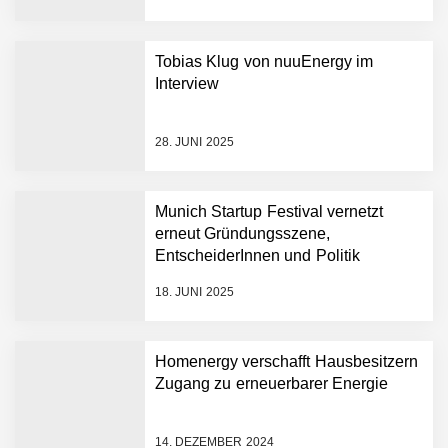
AUDAVIS revolutioniert das
Tobias Klug von nuuEnergy im
Kerngeschäft der
Interview
Wirtschaftsprüfung
13,5 Millionen Euro für eine
28. JUNI 2025
autonome Robotik-
Plattform für die
Intralogistik: Bayern Kapital
Munich Startup Festival vernetzt
beteiligt sich erneut an
erneut Gründungsszene,
Filics
Tobias Klug von nuuEnergy
EntscheiderInnen und Politik
ganz persönlich
18. JUNI 2025
nuuEnergy im Employer
Portrait
Homenergy verschafft Hausbesitzern
Zugang zu erneuerbarer Energie
Tobias Klug von nuuEnergy
im Interview
14. DEZEMBER 2024