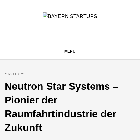
Skip
to
content
BAYERN STARTUPS
Alles rund um die Startupszene bei uns in Bayern
MENU
STARTUPS
Neutron Star Systems –
Pionier der
Raumfahrtindustrie der
Zukunft