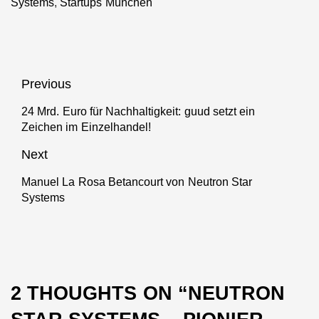
Systems
,
Startups München
Beitragsnavigation
Previous
24 Mrd. Euro für Nachhaltigkeit: guud setzt ein
Previous
Zeichen im Einzelhandel!
post:
Next
Manuel La Rosa Betancourt von Neutron Star
Next
Systems
post:
2 THOUGHTS ON “
NEUTRON