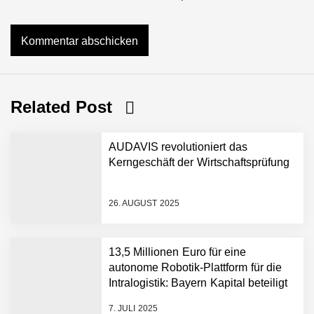
Related Post
AUDAVIS revolutioniert das
Kerngeschäft der Wirtschaftsprüfung
26. AUGUST 2025
AUDAVIS im Employer
13,5 Millionen Euro für eine
Portrait
autonome Robotik-Plattform für die
Intralogistik: Bayern Kapital beteiligt
sich erneut an Filics
Benjamin Aunkofer von
7. JULI 2025
AUDAVIS