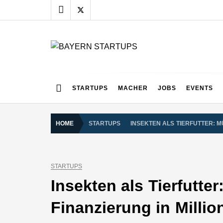
Skip
to
content
BAYERN STARTUPS
Alles rund um die Startupszene bei uns in Bayern
STARTUPS
MACHER
JOBS
EVENTS
HOME
STARTUPS
INSEKTEN ALS TIERFUTTER: 
STARTUPS
Insekten als Tierfutte
Finanzierung in Milli