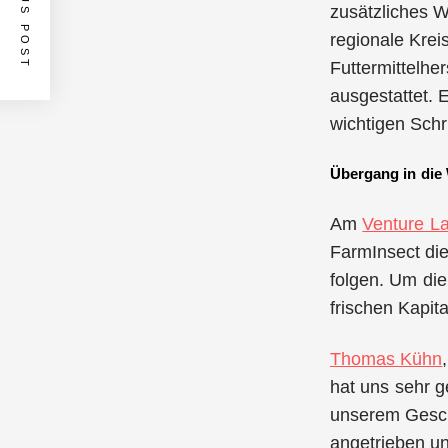
PREVIOUS POST
zusätzliches W
regionale Krei
Futtermittelhe
ausgestattet. 
wichtigen Schri
Übergang in di
Am
Venture L
FarmInsect di
folgen. Um die
frischen Kapi
Thomas Kühn
hat uns sehr g
unserem Gesch
angetrieben u