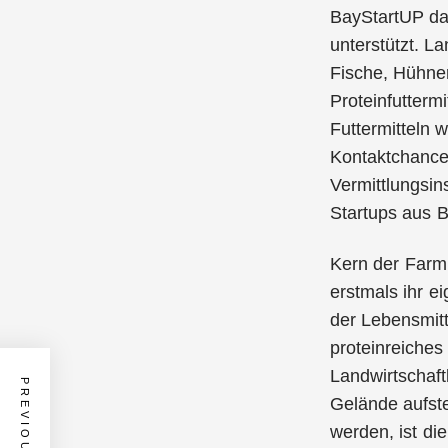
BayStartUP da
unterstützt. La
Fische, Hühne
Proteinfutterm
Futtermitteln 
Kontaktchancen
Vermittlungsin
Startups aus B
Kern der FarmI
erstmals ihr e
der Lebensmitt
proteinreiches
Landwirtschaft
Gelände aufste
werden, ist di