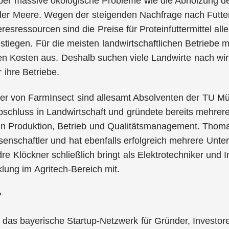
ber massive ökologische Probleme wie die Abholzung d
er Meere. Wegen der steigenden Nachfrage nach Futterm
esressourcen sind die Preise für Proteinfuttermittel all
tiegen. Für die meisten landwirtschaftlichen Betriebe m
n Kosten aus. Deshalb suchen viele Landwirte nach wirt
r ihre Betriebe.
der von FarmInsect sind allesamt Absolventen der TU M
schluss in Landwirtschaft und gründete bereits mehrer
in Produktion, Betrieb und Qualitätsmanagement. Thoma
senschaftler und hat ebenfalls erfolgreich mehrere Un
re Klöckner schließlich bringt als Elektrotechniker und 
lung im Agritech-Bereich mit.
P
t das bayerische Startup-Netzwerk für Gründer, Investo