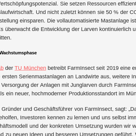
ertschöpfungspotenzial. Sie setzen Ressourcen effizient
slaufwirtschaft. Und nicht zuletzt können sie 50 % der 
rstellung einsparen. Die vollautomatisierte Mastanlage 
Es überwacht die Entwicklung der Larven kontinuierlich un
tten.
e Wachstumsphase
ab
der
TU München
betreibt FarmInsect seit 2019 eine er
e ersten Serienmastanlagen an Landwirte aus, weitere 
 Versorgung der Anlagen mit Junglarven durch FarmInsect
tals ein neuer, hochmoderner Produktionsstandort im M
, Gründer und Geschäftsführer von FarmInsect, sagt: „
eholfen, Investoren kennen zu lernen und uns selbst i
äftsmodell und der konkreten Umsetzung wurden wir wir
nd zu neuen Ideen und besseren Umsetzungen geführt. 