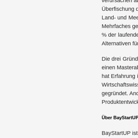
verursachen a
Überfischung d
Land- und Meer
Mehrfaches ges
% der laufende
Alternativen fü
Die drei Grün
einen Masterab
hat Erfahrung 
Wirtschaftswis
gegründet. And
Produktentwick
Über BayStartU
BayStartUP is