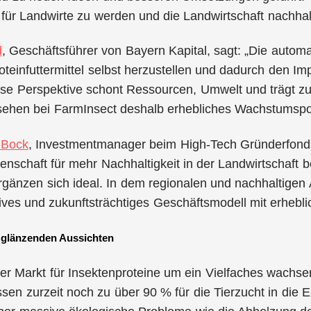
 für Landwirte zu werden und die Landwirtschaft nachha
d
, Geschäftsführer von Bayern Kapital, sagt: „Die autom
oteinfuttermittel selbst herzustellen und dadurch den I
ese Perspektive schont Ressourcen, Umwelt und trägt z
 sehen bei FarmInsect deshalb erhebliches Wachstumspot
 Bock
, Investmentmanager beim High-Tech Gründerfonds
denschaft für mehr Nachhaltigkeit in der Landwirtschaft b
rgänzen sich ideal. In dem regionalen und nachhaltigen 
tives und zukunftsträchtiges Geschäftsmodell mit erhebl
 glänzenden Aussichten
der Markt für Insektenproteine um ein Vielfaches wachsen
en zurzeit noch zu über 90 % für die Tierzucht in die 