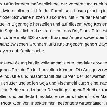
s Gründerteam maßgeblich bei der Vorbereitung auch be
ndwirte sollen mit Hilfe der FarmInsect-Lösung künftig in 
r oder Schweine nutzen zu können. Mit Hilfe der FarmI
ittel in Eigenregie herstellen und auf diesem Weg Koste
wie Soja deutlich reduzieren. Über das BayStartUP Inve
 zu mehr als 300 aktiven Business Angels sowie über 150
stanz zwischen Gründern und Kapitalgebern gehört BaySt
ayern auf Kapitalsuche.
nsect-Lösung ist die vollautomatisierte, modular erweit
igenes Protein-Futter herstellen können. Die Anlage verw
elindustrie und mästet damit die Larven der Schwarzen 
 Tierfutter und sollen Soja und Fischmehl durch eine nac
liche Betriebe oder auch Recyclinganlagen-Betreiber k
llen und bei Bedarf modular erweitern. Indem in der Mas
e Produktion von Insektenmehl besonders wirtschaftlich. 