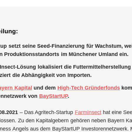
ilung:
tup setzt seine Seed-Finanzierung für Wachstum, we
 Produktionsstandorts im Münchener Umland ein.
nsect-Lösung lokalisiert die Futtermittelherstellung
ziert die Abhängigkeit von Importen.
ayern Kapital
und dem
High-Tech Gründerfonds
komm
ennetzwerk von
BayStartUP
.
08.2021
– Das Agritech-Startup
FarmInsect
hat eine See
ossen. Zu den Kapitalgebern gehören neben Bayern Ka
iness Angels aus dem BayStartUP Investorennetzwerk. 