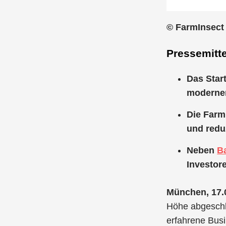
© FarmInsect
Pressemitte
Das Star
modernen
Die FarmI
und redu
Neben
B
Investor
München, 17.
Höhe abgeschl
erfahrene Bus