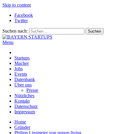
Skip to content
Facebook
Twitter
Suchen nach:
Menu
BAYERN STARTUPS
Alles rund um die Startupszene bei uns in Bayern
Startups
Macher
Jobs
Events
Datenbank
Über uns
Presse
Nützliches
Kontakt
Datenschutz
Impressum
Home
Gründer
Philipp Linsmeier von popup living