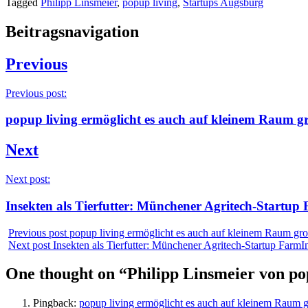
Tagged
Philipp Linsmeier
,
popup living
,
Startups Augsburg
Beitragsnavigation
Previous
Previous post:
popup living ermöglicht es auch auf kleinem Raum g
Next
Next post:
Insekten als Tierfutter: Münchener Agritech-Startup
Previous post
popup living ermöglicht es auch auf kleinem Raum gr
Next post
Insekten als Tierfutter: Münchener Agritech-Startup FarmI
One thought on “
Philipp Linsmeier von po
Pingback:
popup living ermöglicht es auch auf kleinem Raum g