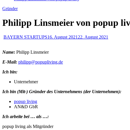
Gründer
Philipp Linsmeier von popup li
BAYERN STARTUPS
16. August 2021
22. August 2021
Name:
Philipp Linsmeier
E-Mail:
philipp@popupliving.de
Ich bin:
Unternehmer
Ich bin (Mit-) Gründer des Unternehmens (der Unternehmen):
popup living
AN&D GbR
Ich arbeite bei … als …:
popup living als Mitgründer