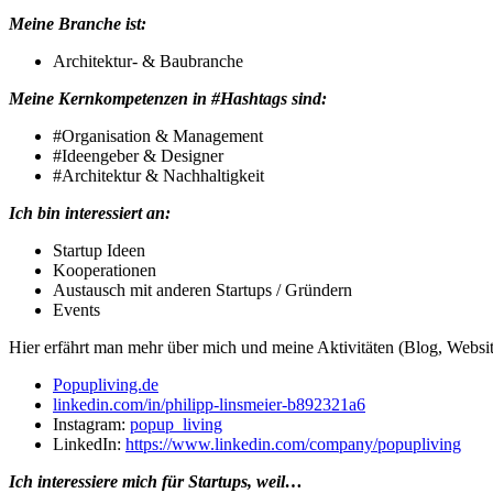
Meine Branche ist:
Architektur- & Baubranche
Meine Kernkompetenzen in #Hashtags sind:
#Organisation & Management
#Ideengeber & Designer
#Architektur & Nachhaltigkeit
Ich bin interessiert an:
Startup Ideen
Kooperationen
Austausch mit anderen Startups / Gründern
Events
Hier erfährt man mehr über mich und meine Aktivitäten (Blog, Websit
Popupliving.de
linkedin.com/in/philipp-linsmeier-b892321a6
Instagram:
popup_living
LinkedIn:
https://www.linkedin.com/company/popupliving
Ich interessiere mich für Startups, weil…