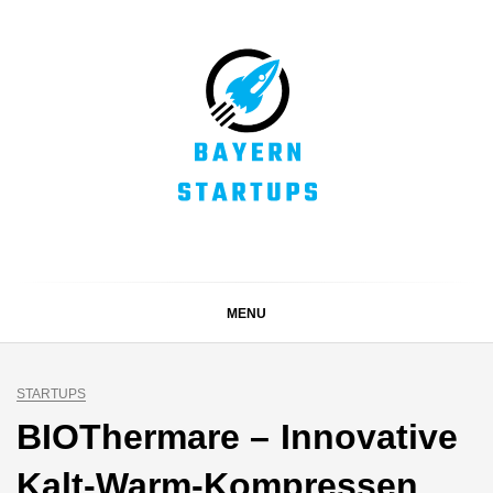
Skip
to
content
BAYERN STARTUPS
Alles rund um die Startupszene bei uns in Bayern
MENU
STARTUPS
BIOThermare – Innovative
Kalt-Warm-Kompressen