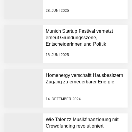
13,5 Millionen Euro für eine
28. JUNI 2025
autonome Robotik-
Plattform für die
Intralogistik: Bayern Kapital
Munich Startup Festival vernetzt
beteiligt sich erneut an
erneut Gründungsszene,
Filics
Tobias Klug von nuuEnergy
EntscheiderInnen und Politik
ganz persönlich
18. JUNI 2025
nuuEnergy im Employer
Portrait
Homenergy verschafft Hausbesitzern
Zugang zu erneuerbarer Energie
Tobias Klug von nuuEnergy
im Interview
14. DEZEMBER 2024
Munich Startup Festival
Wie Talenzz Musikfinanzierung mit
vernetzt erneut
Gründungsszene,
Crowdfunding revolutioniert
EntscheiderInnen und