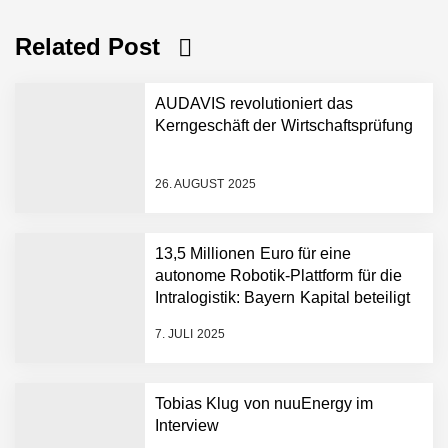
Related Post
AUDAVIS revolutioniert das
Kerngeschäft der Wirtschaftsprüfung
26. AUGUST 2025
AUDAVIS im Employer
13,5 Millionen Euro für eine
Portrait
autonome Robotik-Plattform für die
Intralogistik: Bayern Kapital beteiligt
sich erneut an Filics
Benjamin Aunkofer von
7. JULI 2025
AUDAVIS
AUDAVIS revolutioniert das
Tobias Klug von nuuEnergy im
Kerngeschäft der
Interview
Wirtschaftsprüfung