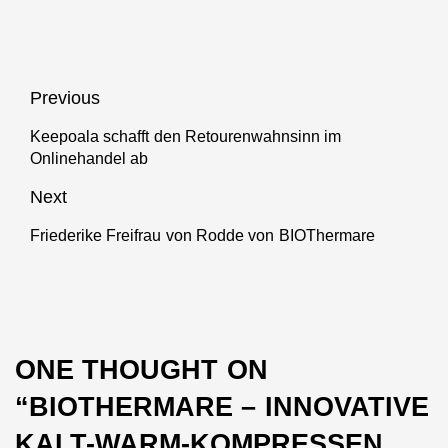
Beitragsnavigation
Previous
Keepoala schafft den Retourenwahnsinn im
Previous
Onlinehandel ab
post:
Next
Friederike Freifrau von Rodde von BIOThermare
Next
post:
ONE THOUGHT ON
“
BIOTHERMARE – INNOVATIVE
KALT-WARM-KOMPRESSEN