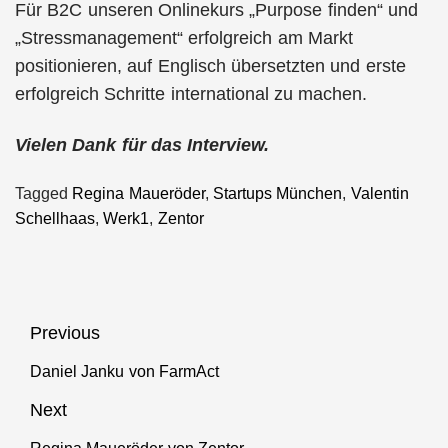
Für B2C unseren Onlinekurs „Purpose finden“ und
„Stressmanagement“ erfolgreich am Markt
positionieren, auf Englisch übersetzten und erste
erfolgreich Schritte international zu machen.
Vielen Dank für das Interview.
Tagged
Regina Maueröder
,
Startups München
,
Valentin
Schellhaas
,
Werk1
,
Zentor
Beitragsnavigation
Previous
Daniel Janku von FarmAct
Previous
post:
Next