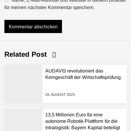
Name, E-Mail-Adresse und Website in diesem Browser
für meinen nächsten Kommentar speichern.
Related Post
AUDAVIS revolutioniert das
Kerngeschäft der Wirtschaftsprüfung
26. AUGUST 2025
AUDAVIS im Employer
13,5 Millionen Euro für eine
Portrait
autonome Robotik-Plattform für die
Intralogistik: Bayern Kapital beteiligt