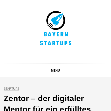
Skip
to
content
BAYERN STARTUPS
Alles rund um die Startupszene bei uns in Bayern
MENU
STARTUPS
Zentor – der digitaler
Mentor für ein erfülltes