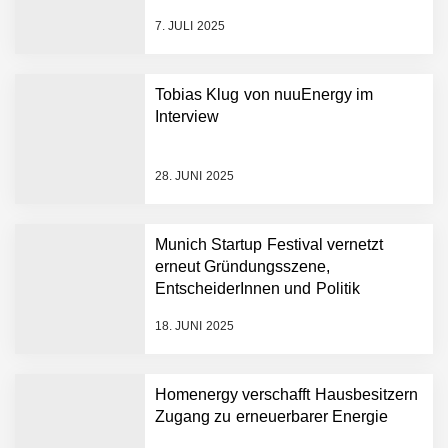
sich erneut an Filics
Benjamin Aunkofer von
7. JULI 2025
AUDAVIS
AUDAVIS revolutioniert das
Tobias Klug von nuuEnergy im
Kerngeschäft der
Interview
Wirtschaftsprüfung
13,5 Millionen Euro für eine
28. JUNI 2025
autonome Robotik-
Plattform für die
Intralogistik: Bayern Kapital
Munich Startup Festival vernetzt
beteiligt sich erneut an
erneut Gründungsszene,
Filics
Tobias Klug von nuuEnergy
EntscheiderInnen und Politik
ganz persönlich
18. JUNI 2025
nuuEnergy im Employer
Portrait
Homenergy verschafft Hausbesitzern
Zugang zu erneuerbarer Energie
Tobias Klug von nuuEnergy