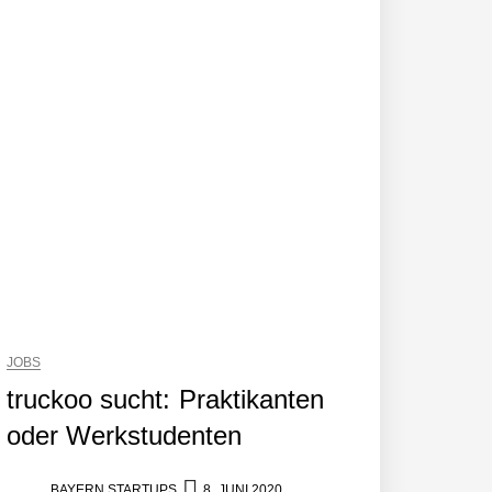
neut an Filics
JOBS
truckoo sucht: Praktikanten
oder Werkstudenten
BAYERN STARTUPS
8. JUNI 2020