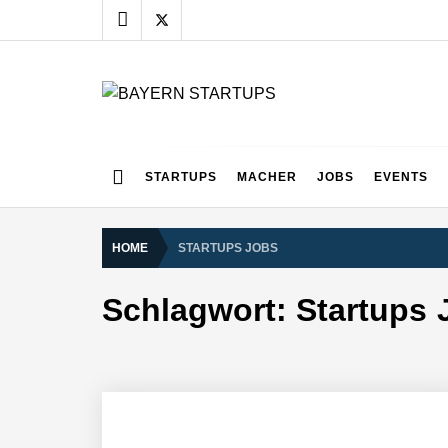
Skip
to
content
BAYERN STARTUPS
Alles rund um die Startupszene bei uns in Bayern
STARTUPS
MACHER
JOBS
EVENTS
HOME
STARTUPS JOBS
Schlagwort:
Startups 
AUDAVIS im Employer Portrait