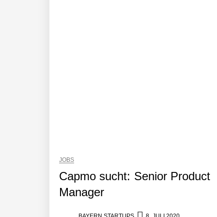
Benjamin Aunkofer von AUDAVIS
AUDAVIS revolutioniert das Kerngesc
13,5 Millionen Euro für eine autonome 
Tobias Klug von nuuEnergy ganz per
nuuEnergy im Employer Portrait
JOBS
Capmo sucht: Senior Product
Manager
Tobias Klug von nuuEnergy im Interv
BAYERN STARTUPS
8. JULI 2020