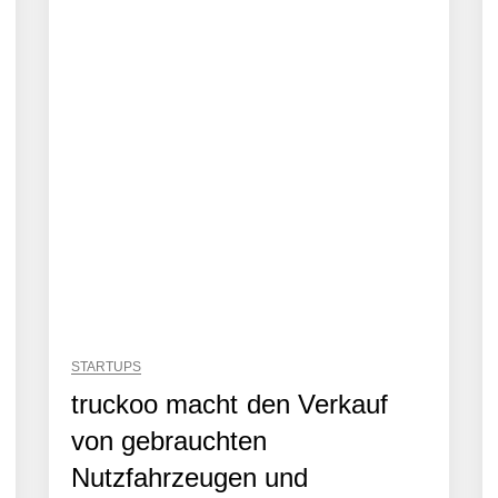
häft der Wirtschaftsprüfung
Robotik-Plattform für die Intralogistik: Bayern Kapital beteiligt sich er
sönlich
STARTUPS
truckoo macht den Verkauf
von gebrauchten
iew
Nutzfahrzeugen und