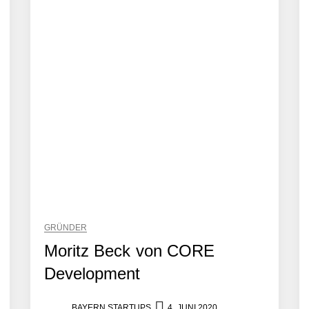
häft der Wirtschaftsprüfung
Robotik-Plattform für die Intralogistik: Bayern Kapital beteiligt sich er
sönlich
GRÜNDER
Moritz Beck von CORE
Development
iew
BAYERN STARTUPS
4. JUNI 2020