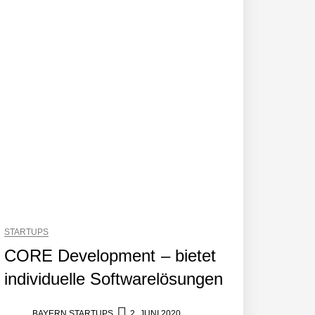
neut an Filics
STARTUPS
CORE Development – bietet
individuelle Softwarelösungen
BAYERN STARTUPS
2. JUNI 2020