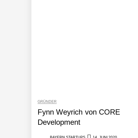
AUDAVIS revolutioniert das Kerngesc
13,5 Millionen Euro für eine autonome 
Tobias Klug von nuuEnergy ganz per
nuuEnergy im Employer Portrait
GRÜNDER
Fynn Weyrich von CORE
Development
Tobias Klug von nuuEnergy im Interv
BAYERN STARTUPS
14. JUNI 2020