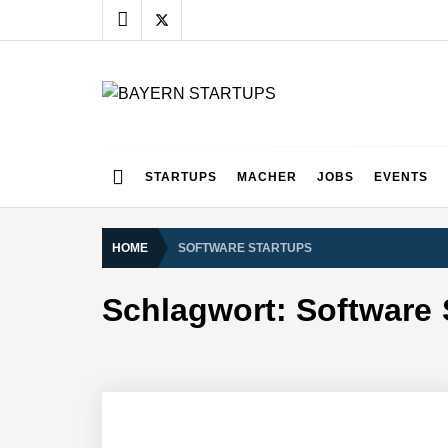
Skip
to
content
BAYERN STARTUPS
Alles rund um die Startupszene bei uns in Bayern
STARTUPS
MACHER
JOBS
EVENTS
HOME
SOFTWARE STARTUPS
Schlagwort:
Software 
AUDAVIS im Employer Portrait
Benjamin Aunkofer von AUDAVIS