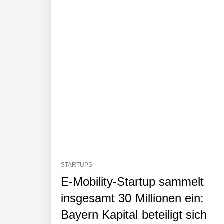
AUDAVIS im Employer Portrait
Benjamin Aunkofer von AUDAVIS
AUDAVIS revolutioniert das Kerngesc
13,5 Millionen Euro für eine autonome 
STARTUPS
Tobias Klug von nuuEnergy ganz per
E-Mobility-Startup sammelt
insgesamt 30 Millionen ein:
Bayern Kapital beteiligt sich
nuuEnergy im Employer Portrait