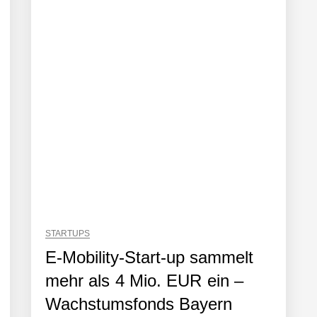
häft der Wirtschaftsprüfung
Robotik-Plattform für die Intralogistik: Bayern Kapital beteiligt sich er
STARTUPS
sönlich
E-Mobility-Start-up sammelt
mehr als 4 Mio. EUR ein –
Wachstumsfonds Bayern