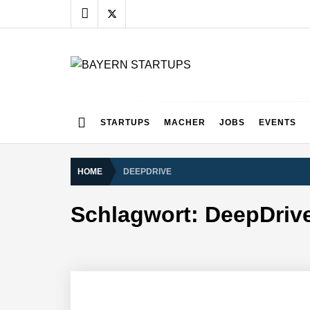
Skip
to
content
BAYERN STARTUPS
Alles rund um die Startupszene bei uns in Bayern
STARTUPS
MACHER
JOBS
EVENTS
HOME
DEEPDRIVE
Schlagwort:
DeepDriv