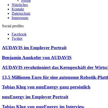
Presse
Nützliches
Kontakt
Datenschutz
Impressum
Social profiles
Facebook
Twitter
AUDAVIS im Employer Portrait
Benjamin Aunkofer von AUDAVIS
AUDAVIS revolutioniert das Kerngeschäft der Wirts
13,5 Millionen Euro für eine autonome Robotik-Plattfor
Tobias Klug von nuuEnergy ganz persönlich
nuuEnergy im Employer Portrait
Tobias Klug von nuuEnergy im Interview