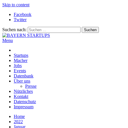
Skip to content
Facebook
Twitter
Suchen nach:
Menu
BAYERN STARTUPS
Alles rund um die Startupszene bei uns in Bayern
Startups
Macher
Jobs
Events
Datenbank
Über uns
Presse
Nützliches
Kontakt
Datenschutz
Impressum
Home
2022
Januar