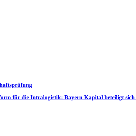
chaftsprüfung
m für die Intralogistik: Bayern Kapital beteiligt sich 