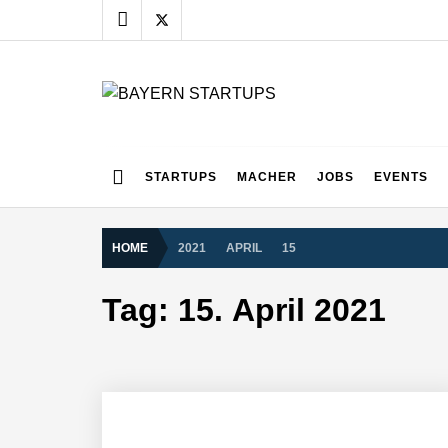
Skip
to
content
BAYERN STARTUPS
Alles rund um die Startupszene bei uns in Bayern
STARTUPS
MACHER
JOBS
EVENTS
HOME
2021
APRIL
15
Tag:
15. April 2021
AUDAVIS im Employer Portrait