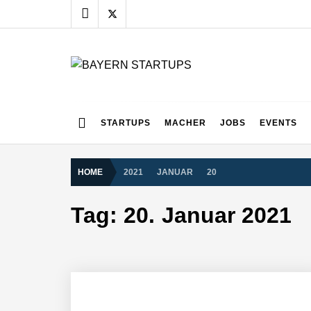
Skip
to
content
BAYERN STARTUPS
Alles rund um die Startupszene bei uns in Bayern
STARTUPS
MACHER
JOBS
EVENTS
HOME
2021
JANUAR
20
Tag:
20. Januar 2021
AUDAVIS im Employer Portrait
Benjamin Aunkofer von AUDAVIS