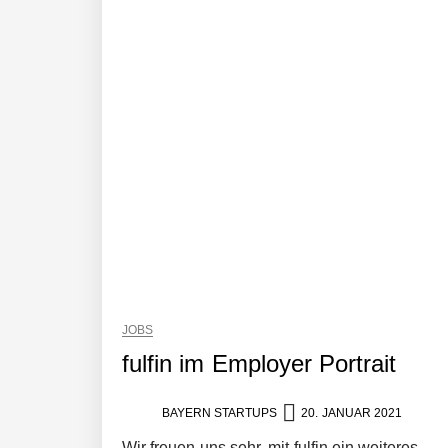
AUDAVIS revolutioniert das Kerngesc
13,5 Millionen Euro für eine autonome 
Tobias Klug von nuuEnergy ganz per
nuuEnergy im Employer Portrait
JOBS
Tobias Klug von nuuEnergy im Interv
fulfin im Employer Portrait
BAYERN STARTUPS
20. JANUAR 2021
Munich Startup Festival vernetzt er
Wir freuen uns sehr, mit fulfin ein weiteres