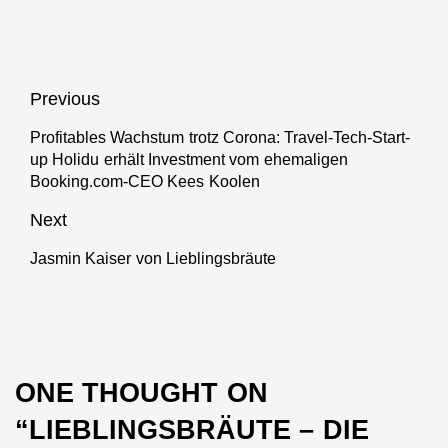
Beitragsnavigation
Previous
Profitables Wachstum trotz Corona: Travel-Tech-Start-
Previous
up Holidu erhält Investment vom ehemaligen
post:
Booking.com-CEO Kees Koolen
Next
Jasmin Kaiser von Lieblingsbräute
Next
post:
ONE THOUGHT ON
“
LIEBLINGSBRÄUTE – DIE