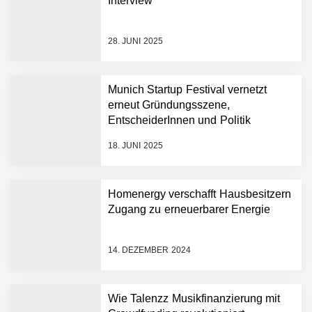
Interview
Wirtschaftsprüfung
13,5 Millionen Euro für eine
28. JUNI 2025
autonome Robotik-
Plattform für die
Intralogistik: Bayern Kapital
Munich Startup Festival vernetzt
beteiligt sich erneut an
erneut Gründungsszene,
Filics
Tobias Klug von nuuEnergy
EntscheiderInnen und Politik
ganz persönlich
18. JUNI 2025
nuuEnergy im Employer
Portrait
Homenergy verschafft Hausbesitzern
Zugang zu erneuerbarer Energie
Tobias Klug von nuuEnergy
im Interview
14. DEZEMBER 2024
Munich Startup Festival
Wie Talenzz Musikfinanzierung mit
vernetzt erneut