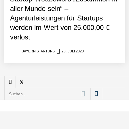
aller Munde sein“ –
Tobias Klug von nuuEnergy
Agenturleistungen für Startups
im Interview
werden im Wert von 25.000,00 €
verlost
Munich Startup Festival
vernetzt erneut
Gründungsszene,
BAYERN STARTUPS
23. JULI 2020
EntscheiderInnen und
Politik
Hannes Münzinger von
Homenergy
Homenergy verschafft
Suchen
Hausbesitzern Zugang zu
erneuerbarer Energie
nach:
Wie Talenzz
Musikfinanzierung mit
Crowdfunding revolutioniert